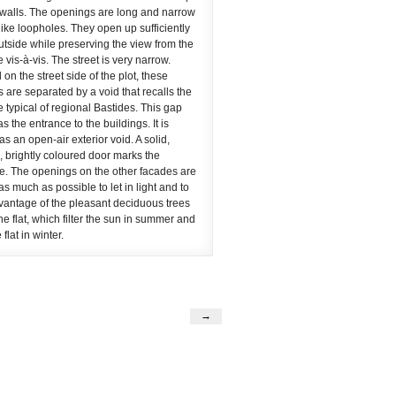
y walls. The openings are long and narrow
like loopholes. They open up sufficiently
outside while preserving the view from the
e vis-à-vis. The street is very narrow.
on the street side of the plot, these
 are separated by a void that recalls the
 typical of regional Bastides. This gap
s the entrance to the buildings. It is
as an open-air exterior void. A solid,
 brightly coloured door marks the
e. The openings on the other facades are
s much as possible to let in light and to
vantage of the pleasant deciduous trees
he flat, which filter the sun in summer and
 flat in winter.
→