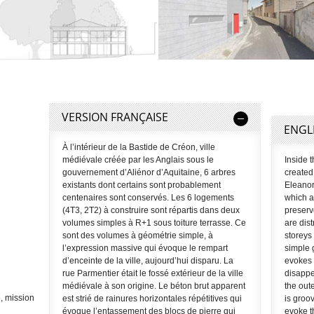
VERSION FRANÇAISE
ENGL
À l’intérieur de la Bastide de Créon, ville
médiévale créée par les Anglais sous le
Inside 
gouvernement d’Aliénor d’Aquitaine, 6 arbres
created
existants dont certains sont probablement
Eleanor
centenaires sont conservés. Les 6 logements
which a
(4T3, 2T2) à construire sont répartis dans deux
preserv
volumes simples à R+1 sous toiture terrasse. Ce
are dis
sont des volumes à géométrie simple, à
storeys
l’expression massive qui évoque le rempart
simple 
d’enceinte de la ville, aujourd’hui disparu. La
evokes 
rue Parmentier était le fossé extérieur de la ville
disappe
médiévale à son origine. Le béton brut apparent
the out
, mission
est strié de rainures horizontales répétitives qui
is groov
évoque l’entassement des blocs de pierre qui
evoke t