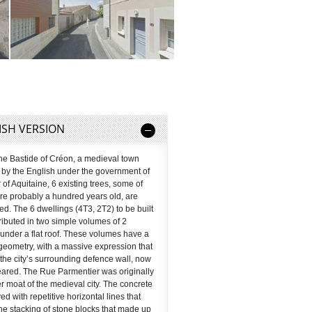
ISH VERSION
the Bastide of Créon, a medieval town
 by the English under the government of
 of Aquitaine, 6 existing trees, some of
re probably a hundred years old, are
ed. The 6 dwellings (4T3, 2T2) to be built
tributed in two simple volumes of 2
 under a flat roof. These volumes have a
geometry, with a massive expression that
the city’s surrounding defence wall, now
ared. The Rue Parmentier was originally
er moat of the medieval city. The concrete
ed with repetitive horizontal lines that
he stacking of stone blocks that made up