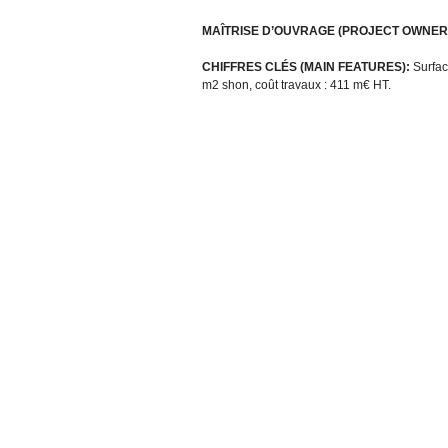
MAÎTRISE D’OUVRAGE (PROJECT OWNER
CHIFFRES CLÉS (MAIN FEATURES):
Surfac
m2 shon, coût travaux : 411 m€ HT.