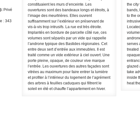
constituaient les murs d’enceinte. Les
the cit
):
Privé
ouvertures sont des bandeaux longs et étroits, à
bands, 
l’image des meurtrières. Elles ouvrent
to the 
e : 343
suffisamment sur l’extérieur en préservant de
intrusiv
vis-à-vis trop intrusifs. La rue est très étroite.
Located 
Implantés en bordure de parcelle côté rue, ces
volumes
volumes sont séparés par un vide qui rappelle
androne
l’androne typique des Bastides régionales. Cet
serves a
entre deux sert d’entrée aux immeubles. Il est
treated 
traité comme un vide extérieur à ciel ouvert. Une
opaque,
porte pleine, opaque, de couleur vive marque
entranc
l’entrée. Les ouvertures des autres façades sont
glazed a
vitrées au maximum pour faire entrer la lumière
take ad
et profiter à l’intérieur du logement de l’agrément
inside t
des arbres à feuilles caduques qui filtrent le
heat the
soleil en été et chauffe l’appartement en hiver.